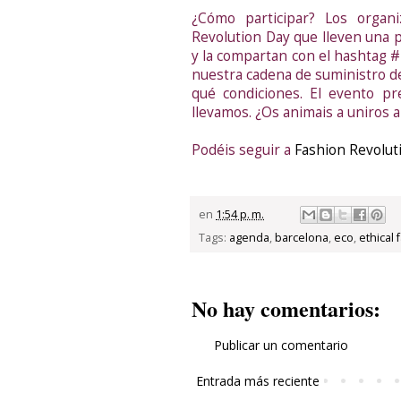
¿Cómo participar? Los organi
Revolution Day que lleven una p
y la compartan con el hashtag #
nuestra cadena de suministro d
qué condiciones. El evento 
llevamos. ¿Os animais a uniros a
Podéis seguir a
Fashion Revolut
en
1:54 p. m.
Tags:
agenda
,
barcelona
,
eco
,
ethical 
No hay comentarios:
Publicar un comentario
Entrada más reciente