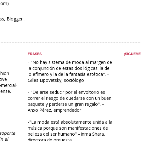
Atom)
FRASES
¡SÍGUEME
-
"No hay sistema de moda al margen de
la conjunción de estas dos lógicas: la de
hion
lo efímero y la de la fantasía estética". –
tive
Gilles Lipovetsky, sociólogo
mercial-
cense
.
- "Dejarse seducir por el envoltorio es
correr el riesgo de quedarse con un buen
paquete y perderse un gran regalo". –
Anxo Pérez, emprendedor
e
-"La moda está absolutamente unida a la
música porque son manifestaciones de
soporte
belleza del ser humano" –Inma Shara,
n el
directora de orquesta