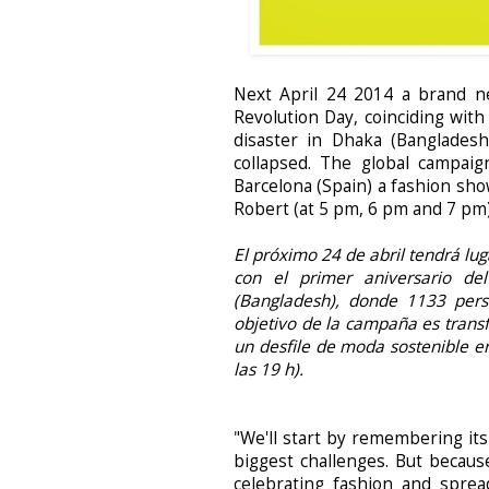
Next April 24 2014 a brand ne
Revolution Day
, coinciding wit
disaster in Dhaka (Banglades
collapsed. The global campaign
Barcelona (Spain)
a fashion show
Robert
(at 5 pm, 6 pm and 7 pm
El próximo 24 de abril tendrá lug
con el primer aniversario d
(Bangladesh), donde 1133 pers
objetivo de la campaña es trans
un desfile de moda sostenible e
las 19 h).
"We'll start by remembering its
biggest challenges. But becaus
celebrating fashion and spre