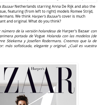
s Bazaar
Netherlands starring Anna De Rijk
and also the
issue, featuring (from left to right) models Romee Strijd,
dermans. We think
Harper's Bazaar
's cover is much
ant and original. What do you think?
r número de la versión holandesa de
Harper's Bazaar
con
 primera portada de
Vogue
Holanda con las modelos (de
Ymre Stiekema y Josefien Rodermans. Creemos que la de
: más sofisticada, elegante y original. ¿Cuál es vuestra