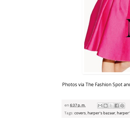
Photos via
The Fashion Spot
an
en
6:37 p. m.
Tags:
covers
,
harper's bazaar
,
harper'