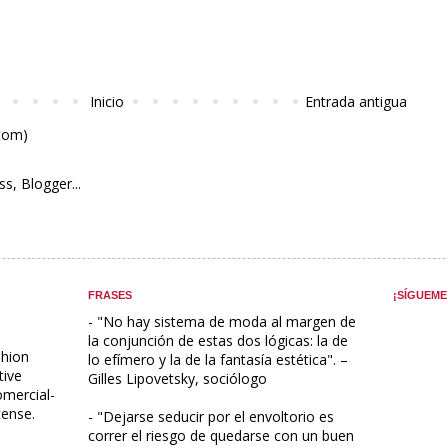
Inicio
Entrada antigua
Atom)
FRASES
¡SÍGUEME
-
"No hay sistema de moda al margen de
la conjunción de estas dos lógicas: la de
hion
lo efímero y la de la fantasía estética". –
tive
Gilles Lipovetsky, sociólogo
mercial-
cense
.
- "Dejarse seducir por el envoltorio es
correr el riesgo de quedarse con un buen