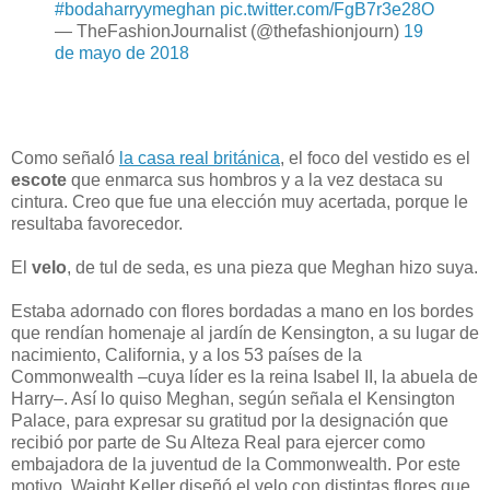
#bodaharryymeghan
pic.twitter.com/FgB7r3e28O
— TheFashionJournalist (@thefashionjourn)
19
de mayo de 2018
Como señaló
la casa real británica
, el foco del vestido es el
escote
que enmarca sus hombros y a la vez destaca su
cintura. Creo que fue una elección muy acertada, porque le
resultaba favorecedor.
El
velo
, de tul de seda, es una pieza que Meghan hizo suya.
Estaba adornado con flores bordadas a mano en los bordes
que rendían homenaje al jardín de Kensington, a su lugar de
nacimiento, California, y a los 53 países de la
Commonwealth –cuya líder es la reina Isabel II, la abuela de
Harry–. Así lo quiso Meghan, según señala el Kensington
Palace, para expresar su gratitud por la designación que
recibió por parte de Su Alteza Real para ejercer como
embajadora de la juventud de la Commonwealth. Por este
motivo, Waight Keller diseñó el velo con distintas flores que