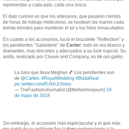
representan a cada país, cada una única.
El dato curioso es que los artesanos, que pasaron cientos
de horas de trabajo meticuloso, se lavaban las manos cada
treinta minutos para mantener el tul y los hilos inmaculados.
En cuanto a los accesorios, lució el brazalete "Reflection" y
los pendientes "Galanterie" de
Cartier
, todo en oro blanco y
diamantes, muy discretos y adecuados a su
look
nupcial. Su
anillo, realizado por Cleave and Company, es de oro galés.
La tiara que lleva Meghan 💕 Los pendientes son
de
@Cartier
.
#RoyalWedding
#BodaReal
pic.twitter.com/RJ4AJcNdxs
— TheFashionJournalist (@thefashionjourn)
19
de mayo de 2018
Sin embargo, el accesorio más espectacular y el que más
me gustó de su estilismo fue la
tiara
perteneciente a la