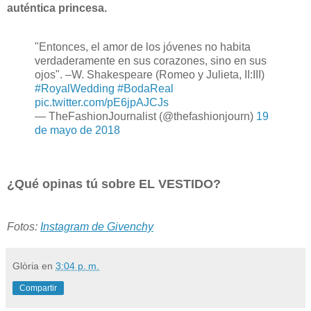
auténtica princesa.
"Entonces, el amor de los jóvenes no habita
verdaderamente en sus corazones, sino en sus
ojos". –W. Shakespeare (Romeo y Julieta, II:III)
#RoyalWedding
#BodaReal
pic.twitter.com/pE6jpAJCJs
— TheFashionJournalist (@thefashionjourn)
19
de mayo de 2018
¿Qué opinas tú sobre EL VESTIDO?
Fotos:
Instagram de Givenchy
Glòria
en
3:04 p. m.
Compartir