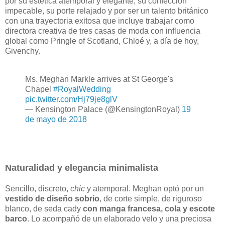
por su estética atemporal y elegante, su confección
impecable, su porte relajado y por ser un talento británico
con una trayectoria exitosa que incluye trabajar como
directora creativa de tres casas de moda con influencia
global como Pringle of Scotland, Chloé y, a día de hoy,
Givenchy.
Ms. Meghan Markle arrives at St George's
Chapel
#RoyalWedding
pic.twitter.com/Hj79je8glV
— Kensington Palace (@KensingtonRoyal)
19
de mayo de 2018
Naturalidad y elegancia minimalista
Sencillo, discreto,
chic
y atemporal. Meghan optó por un
vestido de diseño sobrio
, de corte simple, de riguroso
blanco, de seda cady
con manga francesa, cola y escote
barco
. Lo acompañó de un elaborado velo y una preciosa