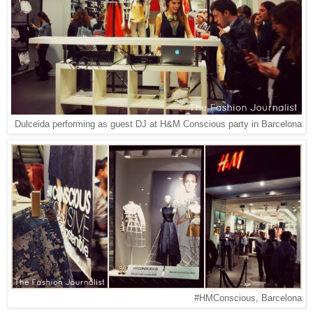
Dulceida performing as guest DJ at H&M Conscious party in Barcelona
#HMConscious, Barcelona