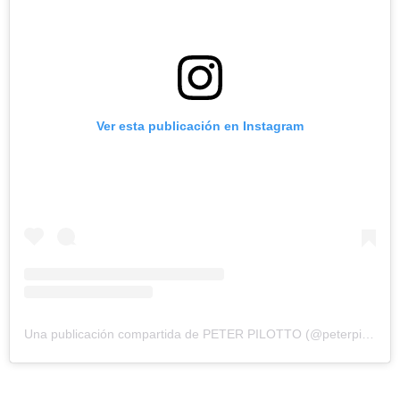
Ver esta publicación en Instagram
Una publicación compartida de PETER PILOTTO (@peterpilotto)
e