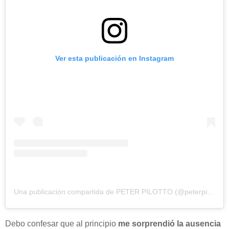
Ver esta publicación en Instagram
Una publicación compartida de PETER PILOTTO (@peterpilotto)
e
Debo confesar que al principio
me sorprendió la ausencia