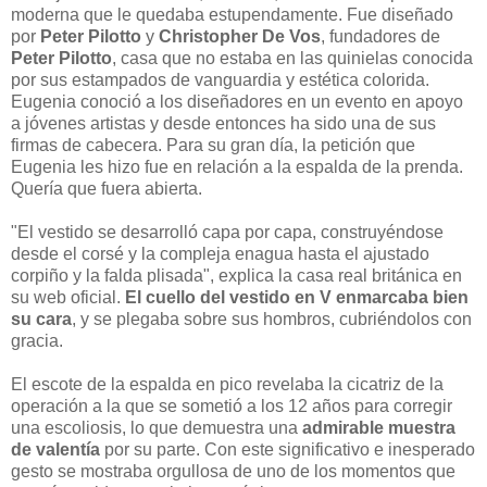
moderna que le quedaba estupendamente. Fue diseñado
por
Peter Pilotto
y
Christopher De Vos
, fundadores de
Peter Pilotto
, casa que no estaba en las quinielas conocida
por sus estampados de vanguardia y estética colorida.
Eugenia conoció a los diseñadores en un evento en apoyo
a jóvenes artistas y desde entonces ha sido una de sus
firmas de cabecera. Para su gran día, la petición que
Eugenia les hizo fue en relación a la espalda de la prenda.
Quería que fuera abierta.
"El vestido se desarrolló capa por capa, construyéndose
desde el corsé y la compleja enagua hasta el ajustado
corpiño y la falda plisada", explica la casa real británica en
su web oficial.
El cuello del vestido en V enmarcaba bien
su cara
, y se plegaba sobre sus hombros, cubriéndolos con
gracia.
El escote de la espalda en pico revelaba la cicatriz de la
operación a la que se sometió a los 12 años para corregir
una escoliosis, lo que demuestra una
admirable muestra
de valentía
por su parte. Con este significativo e inesperado
gesto se mostraba orgullosa de uno de los momentos que