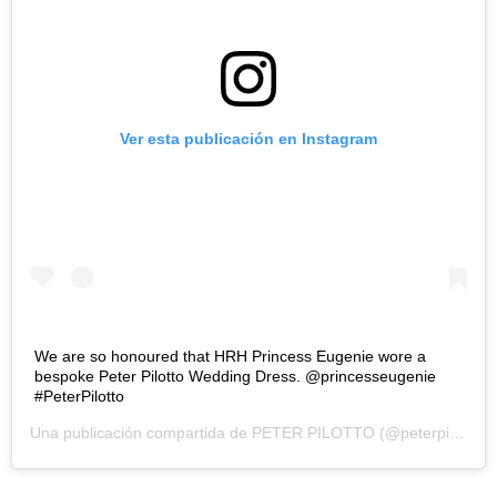
Ver esta publicación en Instagram
We are so honoured that HRH Princess Eugenie wore a
bespoke Peter Pilotto Wedding Dress. @princesseugenie
#PeterPilotto
Una publicación compartida de
PETER PILOTTO
(@peterpilotto) el